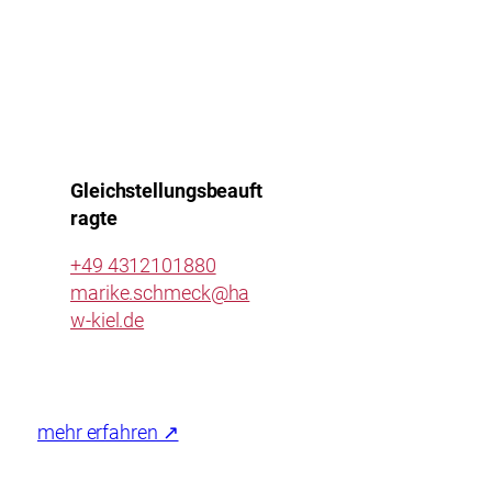
Gleichstellungsbeauft
ragte
+49 4312101880
marike.schmeck@ha
w-kiel.de
mehr erfahren ↗