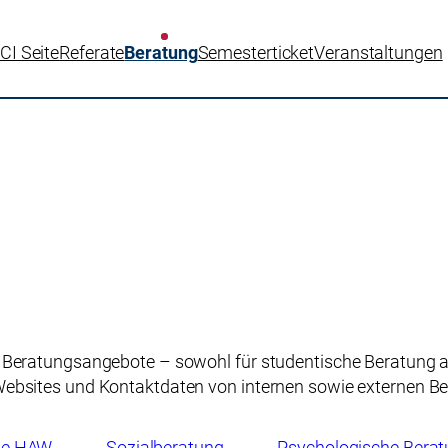
CI Seite
Referate
Beratung
Semesterticket
Veranstaltungen
er Beratungsangebote – sowohl für studentische Beratung a
, Websites und Kontaktdaten von internen sowie externen 
die HAW
Sozialberatung
Psychologische Bera